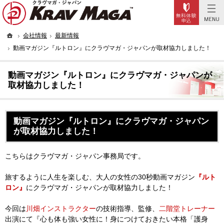
Trial
実戦型の護身術。女性に人気のフィットネス・本格的な格闘技ならクラヴマガへ。
女性でも「フィットネス感覚で護身術を習うことができる！」東京・大阪・名古屋の護身
ホーム
会社情報
最新情報
動画マガジン『ルトロン』にクラヴマガ・ジャパンが取材協力しました！
動画マガジン『ルトロン』にクラヴマガ・ジャパンが
取材協力しました！
動画マガジン『ルトロン』にクラヴマガ・ジャパン
が取材協力しました！
こちらはクラヴマガ・ジャパン事務局です。
旅するように人生を楽しむ、大人の女性の30秒動画マガジン
『ルト
ロン』
にクラヴマガ・ジャパンが取材協力しました！
今回は
川畑インストラクター
の技術指導、監修、
二階堂トレーナー
出演にて『心も体も強い女性に！身につけておきたい本格「護身