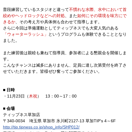
普段練習しているスタジオと違って
不慣れな水際、水中において首
絞めやヘッドロックなどへの対処
、また
如何にその環境を味方にで
きるか
、その考え方や具体例も合わせて指導します。
さらに今回は準備運動としてティップネスでも大変人気のある
「ウォーターラッシュ」
というプログラムも体験できることとなり
ました。
また練習後は親睦も兼ねて指導員、参加者による懇親会を開催しま
す。
こんなチャンスは滅多にありません、定員に達し次第受付を終了さ
せていただきます。皆様ぜひ奮ってご参加ください。
■ 日時
・11月23日（
木祝
） 13：00～17：00
■ 会場
ティップネス草加店
〒340-0034 埼玉県 草加市 氷川町2127-13 草加TIP's 4～6F
http://tip.tipness.co.jp/shop_info/SHP012/