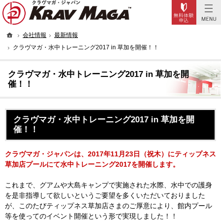
Trial
実戦型の護身術。女性に人気のフィットネス・本格的な格闘技ならクラヴマガへ。
女性でも「フィットネス感覚で護身術を習うことができる！」東京・大阪・名古屋の護身
ホーム
会社情報
最新情報
クラヴマガ・水中トレーニング2017 in 草加を開催！！
クラヴマガ・水中トレーニング2017 in 草加を開
催！！
クラヴマガ・水中トレーニング2017 in 草加を開
催！！
クラヴマガ・ジャパンは、2017年11月23日（祝木）にティップネス
草加店プールにて水中トレーニング2017を開催します。
これまで、グアムや大島キャンプで実施された水際、水中での護身
を是非指導して欲しいというご要望を多くいただいておりました
が、このたびティップネス草加店さまのご厚意により、館内プール
等を使ってのイベント開催という形で実現しました！！