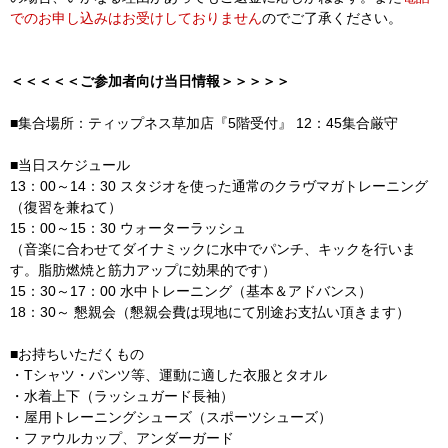
でのお申し込みはお受けしておりません
のでご了承ください。
＜＜＜＜＜ご参加者向け当日情報＞＞＞＞＞
■集合場所：ティップネス草加店『5階受付』 12：45集合厳守
■当日スケジュール
13：00～14：30 スタジオを使った通常のクラヴマガトレーニング
（復習を兼ねて）
15：00～15：30 ウォーターラッシュ
（音楽に合わせてダイナミックに水中でパンチ、キックを行いま
す。脂肪燃焼と筋力アップに効果的です）
15：30～17：00 水中トレーニング（基本＆アドバンス）
18：30～ 懇親会（懇親会費は現地にて別途お支払い頂きます）
■お持ちいただくもの
・Tシャツ・パンツ等、運動に適した衣服とタオル
・水着上下（ラッシュガード長袖）
・屋用トレーニングシューズ（スポーツシューズ）
・ファウルカップ、アンダーガード