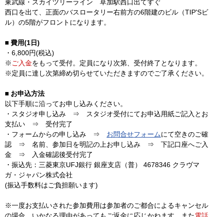
東武線・スカイツリーライン 草加駅西口出てすぐ
西口を出て、正面のバスロータリー右前方の6階建のビル（TIP'Sビ
ル）の5階がフロントになります。
■ 費用(1日)
・6,800円(税込)
※
ご入金
をもって受付。定員になり次第、受付終了となります。
※定員に達し次第締め切らせていただきますのでご了承ください。
■ お申込方法
以下手順に沿ってお申し込みください。
・スタジオ申し込み ⇒ スタジオ受付にてお申込用紙ご記入とお
支払い ⇒ 受付完了
・フォームからの申し込み ⇒
お問合せフォーム
にて空きのご確
認 ⇒ 名前、参加日を明記の上お申し込み ⇒ 下記口座へご入
金 ⇒ 入金確認後受付完了
・振込先：三菱東京UFJ銀行 銀座支店（普） 4678346 クラヴマ
ガ・ジャパン株式会社
(振込手数料はご負担願います)
※一度お支払いされた参加費用は参加者のご都合によるキャンセル
の場合、いかなる理由があってもご返金に応じかねます。また
電話