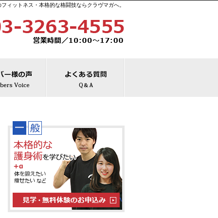
のフィットネス・本格的な格闘技ならクラヴマガへ。
お電話でのお問合
10:00～1
全日
について
メンバー様の声
よくある質問
Menu